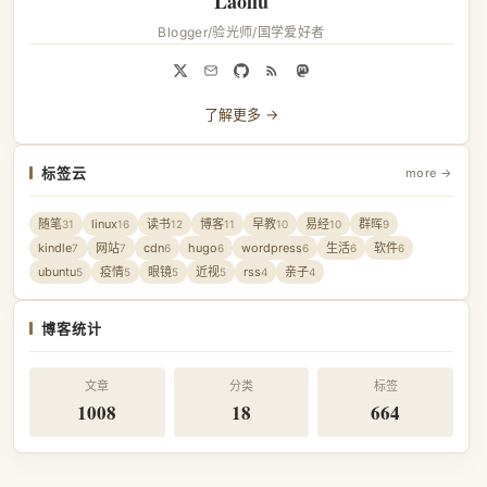
Laoliu
Blogger/验光师/国学爱好者
了解更多 →
标签云
more →
随笔
linux
读书
博客
早教
易经
群晖
31
16
12
11
10
10
9
kindle
网站
cdn
hugo
wordpress
生活
软件
7
7
6
6
6
6
6
ubuntu
疫情
眼镜
近视
rss
亲子
5
5
5
5
4
4
博客统计
文章
分类
标签
1008
18
664