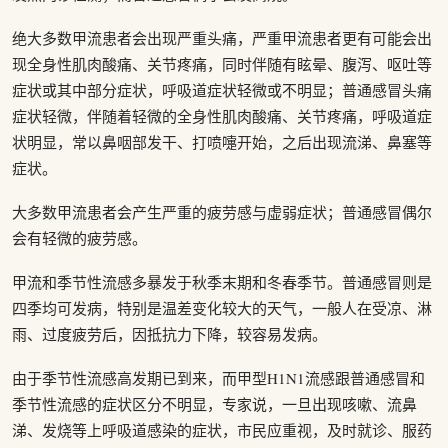
绝大多数甲流患者会出现严重头痛，严重甲流患者更有可能会出
现全身性肌肉酸痛、关节疼痛，同时伴随有眩晕、腹泻、呕吐等
症状或其中部分症状，呼吸道症状轻微或不明显；普通感冒头痛
症状轻微，伴随着轻微的全身性肌肉酸痛、关节疼痛，呼吸道症
状明显，常以鼻咽部发干、打喷嚏开始，之后出现流涕、鼻塞等
症状。
大多数甲流患者会产生严重的疲劳感与虚弱症状；普通感冒偶尔
会有轻微的疲劳感。
甲流和季节性流感多暴发于秋季末期和冬春季节。普通感冒则是
四季均可发病，特别是温差变化较大的天气，一般人在受凉、淋
雨、过度疲劳后，因抵抗力下降，较容易发病。
由于季节性流感高发期已到来，而甲型H1N1流感跟普通感冒和
季节性流感的症状区分不明显，专家说，一旦出现咳嗽、流鼻
涕、发烧等上呼吸道感染的症状，市民应重视，及时就诊、服药