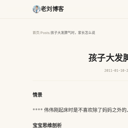
老刘博客
首页
/
Posts
/
孩子大发脾气时，家长怎么说
孩子大发
2011-01-10
·
情景
**** 伟伟刚起床时是不喜欢除了妈妈之
宝宝思维剖析