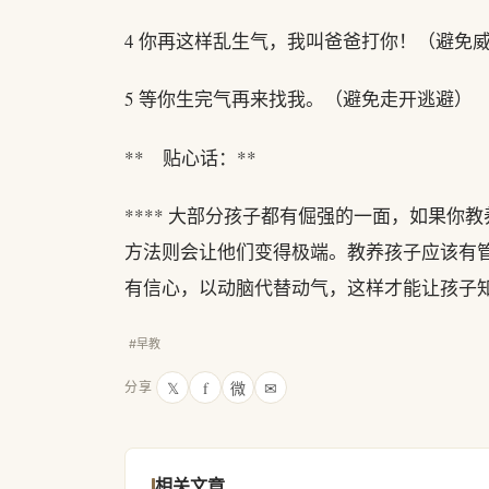
4 你再这样乱生气，我叫爸爸打你！（避免
5 等你生完气再来找我。（避免走开逃避）
** 贴心话：**
**** 大部分孩子都有倔强的一面，如果
方法则会让他们变得极端。教养孩子应该有
有信心，以动脑代替动气，这样才能让孩子
#早教
𝕏
f
微
✉
分享
相关文章