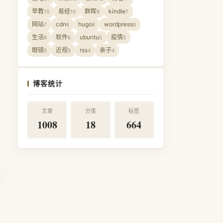
早教
易经
群晖
kindle
10
10
9
7
网站
cdn
hugo
wordpress
7
6
6
6
生活
软件
ubuntu
疫情
6
6
5
5
眼镜
近视
rss
亲子
5
5
4
4
博客统计
文章
分类
标签
1008
18
664