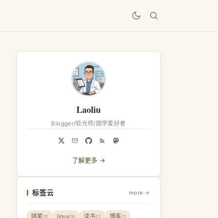
居
Laoliu
Blogger/验光师/国学爱好者
了解更多 →
标签云
more →
随笔
linux
读书
博客
31
16
12
11