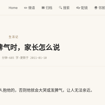
Home
✏️ 微语
💾 归档
🔍 搜索
👓 配镜
🌍 邻
生活记
脾气时，家长怎么说
2 分钟
·
685 字
·
更新于 2011-01-10
外的人抱他的，否则他就会大哭或发脾气，让人无法亲近。