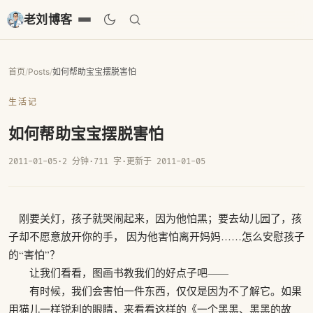
老刘博客
首页
/
Posts
/
如何帮助宝宝摆脱害怕
生活记
如何帮助宝宝摆脱害怕
2011-01-05
·
2 分钟
·
711 字
·
更新于 2011-01-05
刚要关灯，孩子就哭闹起来，因为他怕黑；要去幼儿园了，孩
子却不愿意放开你的手， 因为他害怕离开妈妈……怎么安慰孩子
的“害怕”？
让我们看看，图画书教我们的好点子吧——
有时候，我们会害怕一件东西，仅仅是因为不了解它。如果
用猫儿一样锐利的眼睛，来看看这样的《一个黑黑、黑黑的故