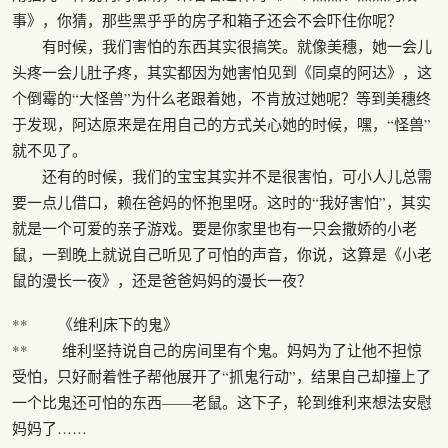
事》，你猜，那些黑乎乎的房子和箱子还会不会吓住你呢？
有时候，我们害怕的东西其实很搞笑。就像美穗，她一会儿
头疼一会儿肚子疼，其实都因为她害怕见到《同桌的阿达》，这
个倒霉的“大怪兽”为什么老跟着她，不肯放过她呢？等到美穗终
于发现，阿达原来是在用自己的方式关心她的时候，嘿，“怪兽”
就不见了。
还有的时候，我们的宝宝其实并不是很害怕，可小人儿总需
要一点儿借口，赖在爸妈的怀抱里呀。这时的“我好害怕”，其实
就是一个可爱的亲子游戏。要是你家里也有一只会撒娇的小老
鼠，一到晚上就说自己听见了可怕的声音，你说，这算是《小老
鼠的漫长一夜》，还是爸爸妈妈的漫长一夜？
** 《维利床下的鬼》
** 维利坚持说自己的房间里有个鬼。妈妈为了让他不担惊
受怕，只好耐着性子帮他展开了“抓鬼行动”，结果自己却撞上了
一个比鬼还可怕的东西——老鼠。这下子，轮到维利来想法安慰
妈妈了……