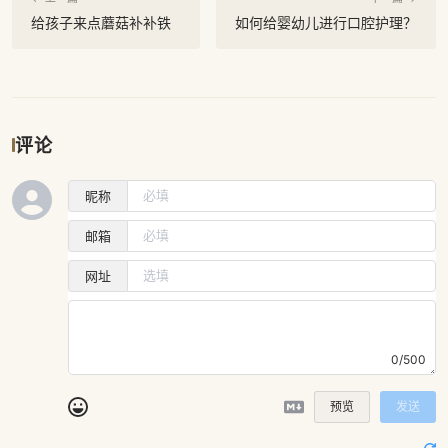
给孩子来点蘑菇补补铁
如何给婴幼儿进行口腔护理？
评论
昵称
邮箱
网址
0/500
预览
发送