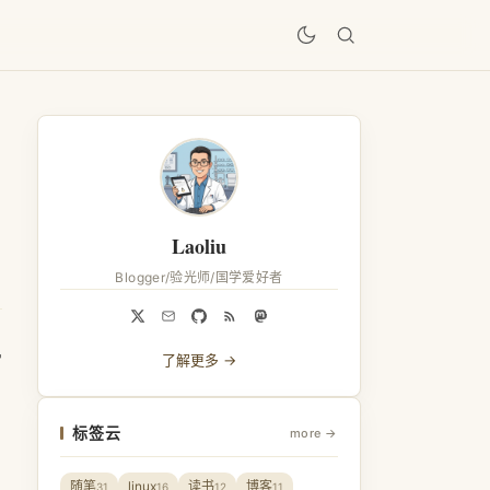
居
Laoliu
Blogger/验光师/国学爱好者
写
了解更多 →
标签云
more →
随笔
linux
读书
博客
31
16
12
11