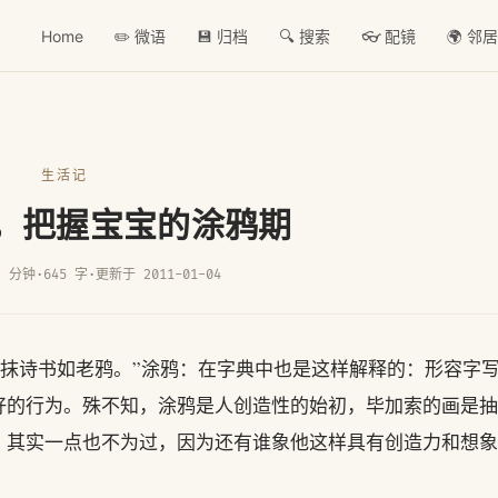
Home
✏️ 微语
💾 归档
🔍 搜索
👓 配镜
🌍 邻
生活记
，把握宝宝的涂鸦期
2 分钟
·
645 字
·
更新于 2011-01-04
诗书如老鸦。”涂鸦：在字典中也是这样解释的：形容字
好的行为。殊不知，涂鸦是人创造性的始初，毕加索的画是抽
，其实一点也不为过，因为还有谁象他这样具有创造力和想象