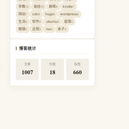
早教
易经
群晖
kindle
10
10
9
7
网站
cdn
hugo
wordpress
7
6
6
6
生活
软件
ubuntu
疫情
6
6
5
5
眼镜
近视
rss
亲子
5
5
4
4
博客统计
文章
分类
标签
1007
18
660