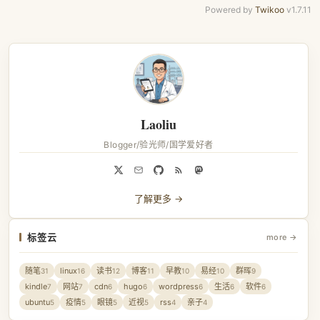
Powered by
Twikoo
v1.7.11
Laoliu
Blogger/验光师/国学爱好者
了解更多 →
标签云
more →
随笔
linux
读书
博客
早教
易经
群晖
31
16
12
11
10
10
9
kindle
网站
cdn
hugo
wordpress
生活
软件
7
7
6
6
6
6
6
ubuntu
疫情
眼镜
近视
rss
亲子
5
5
5
5
4
4