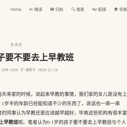
Home
✏️ 微语
💾 归档
🔍 搜索
👓 配镜
🌍 邻
生活记
孩子要不要去上早教班
 分钟
·
1268 字
·
更新于 2010-12-20
两天来家的时候，说起来早教的事情，我们家的女儿是没有上
，1岁半的年龄已经能知道不少的东西了，说话也一串一串
婆的同事认为早教还是应该越早越好，毕竟这些机构有很丰富
去上早教班
呢。笔者认为0-1岁的孩子要不要去上早教班与个人