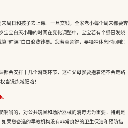
周末周日和孩子去上课。一旦交钱，全家老小每个周末都要奔
1岁宝宝白天小睡的时间在变化调整中，宝宝若有个感冒发烧
算“旷课”白白浪费钞票。您若真舍得，要牺牲休息时间哦！
上课都会安排十几个游戏环节，这样父母就要抱着还不会走路
些权当锻炼减肥咯！
染。
啊爬啊啃的，对公共玩具和场所器械的消毒尤为重要。特别是
。如果您备选的早教机构没有非常良好的卫生保洁和预防措