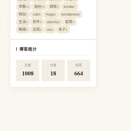
早教
易经
群晖
kindle
10
10
9
7
网站
cdn
hugo
wordpress
7
6
6
6
生活
软件
ubuntu
疫情
6
6
5
5
眼镜
近视
rss
亲子
5
5
4
4
博客统计
文章
分类
标签
1008
18
664