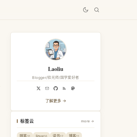
居
Laoliu
Blogger/验光师/国学爱好者
了解更多 →
标签云
more →
随笔
linux
读书
博客
31
16
12
11