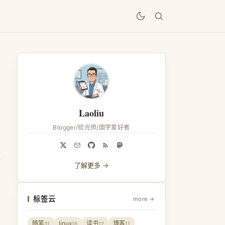
居
Laoliu
Blogger/验光师/国学爱好者
了解更多 →
标签云
more →
随笔
linux
读书
博客
31
16
12
11