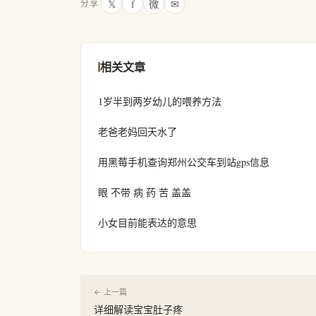
𝕏
f
微
✉
分享
相关文章
1岁半到两岁幼儿的喂养方法
老爸老妈回天水了
用黑莓手机查询郑州公交车到站gps信息
眼 不带 病 药 苦 盖盖
小女目前能表达的意思
← 上一篇
详细解读宝宝肚子疼