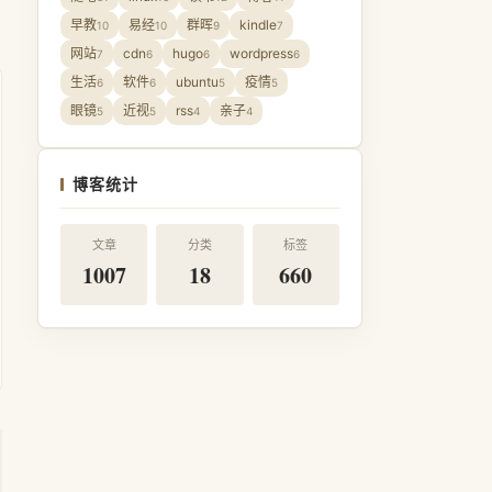
早教
易经
群晖
kindle
10
10
9
7
网站
cdn
hugo
wordpress
7
6
6
6
生活
软件
ubuntu
疫情
6
6
5
5
眼镜
近视
rss
亲子
5
5
4
4
博客统计
文章
分类
标签
1007
18
660