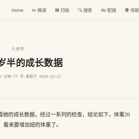
Home
✏️ 微语
💾 归档
🔍 搜索
👓 配镜
🌍 邻
人间世
1岁半的成长数据
1 分钟
·
77 字
·
更新于 2010-12-15
医院看她的成长数据，经过一系列的检查，结论如下，体重20
常。看来要增加妞的体重了。