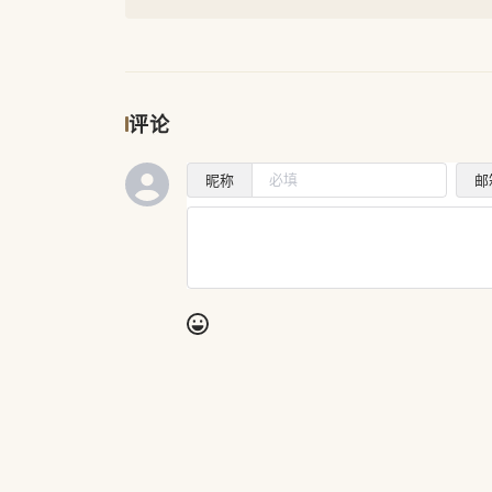
评论
昵称
邮