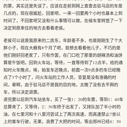
的票，其实还是失误了，应该在走前到网上查查去驻马店的车是
几点的，现在很尴尬，回家吧，一来一回要两个小时也基本上到
时间了，不回家吧又没有什么事情可以做，在候车室转悠了一下
决定到原来住的地方去看看老侯。
老侯可以说是我原来的二房东，年龄差不多，也是刚刚生了个大
胖小子，现在大概有8个月了吧，就想去看看他儿子，不巧的是
他们刚好回老家了，只有作罢，在门口吃了那里的胡辣汤和油饼
算是午饭吧。回到火车站，等待，一直等待到了12点半，给的通
知时火车晚点，唉，始发车还晚点，前面一次9点多的车已经晚
点了3个小时了，问火车站的工作人员，答复是没有准确的时
间，晕啊，由于驻马店不是我的目的地，太晚了没有去平舆的
车，所以决定退票。
退完票以后到汽车站坐车，买了一张1：20的车票，等到1：40车
总算来了，又等待，2：30车终于出发了，又排队加了半小时的
油，在七里河和十八里河尝试上了两次高速，而高速禁止7坐以
上的客车行驶，无果，浪费了大把的时间，等出郑州已经4：30