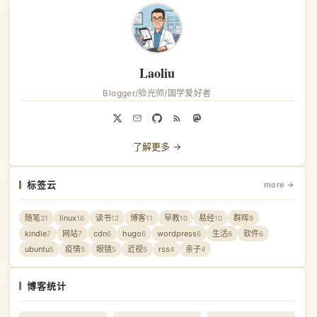
Laoliu
Blogger/验光师/国学爱好者
了解更多 →
标签云
more →
随笔
linux
读书
博客
早教
易经
群晖
31
16
12
11
10
10
9
kindle
网站
cdn
hugo
wordpress
生活
软件
7
7
6
6
6
6
6
ubuntu
疫情
眼镜
近视
rss
亲子
5
5
5
5
4
4
博客统计