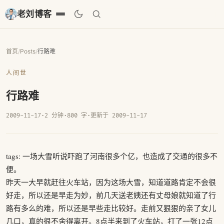
老刘博客
首页
/
Posts
/
行路难
人间世
行路难
2009-11-17
·
2 分钟
·
800 字
·
更新于 2009-11-17
tags: 一场大雪听说吓跑了河南很多个亿，也造成了交通的很多不
便。
昨天一大早就赶往火车站，因为这场大雪，知道道路肯定不会很
好走，所以还是早走为妙，前几天送老姨还有丈母娘就知道了行
路有多么的难，所以还是早些走比较好。走前又狠狠的亲了女儿
几口，真的很不舍得离开。8点半来到了火车站，打了一张12点