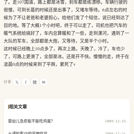
了。走107国道，路上都是冰雪，刹车都是练漂移。车辆行驶的
很慢，可到长葛的时候还是出事了，又堵车等待。6点左右的时
候为了不让老爸和老婆担心，给他们发了个短信，说已经到达了
目的地。等了大概1个小时吧，终于可以走了，司机也把汽车的
暖气系统给搞好了，车内总算暖和了一些，走到漯河，遇到了一
大队的军车，全部都是大炮，又等待，又是半个小时。
这时候已经晚上10点多了，再次上路，天晚了，冷了，车也少
了，可路上更滑了，全部是冰。还是开不快。慢慢的走，终于在
凌晨0点的时候来到了平舆，累死了v
𝕏
f
微
✉
分享
相关文章
婴幼儿急疹能不能吃鸡蛋？
2009-12-25
从通知看ZF的官僚作风
2009-12-24