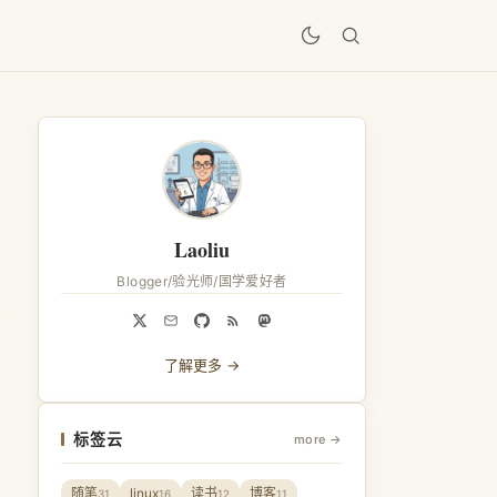
居
Laoliu
Blogger/验光师/国学爱好者
了解更多 →
标签云
more →
随笔
linux
读书
博客
31
16
12
11