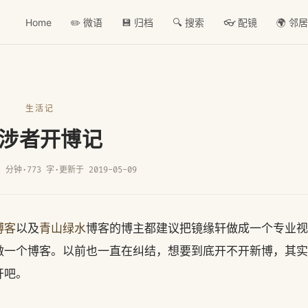
Home
✏️ 微语
💾 归档
🔍 搜索
👓 配镜
🌍 邻
生活记
涉者开博记
2 分钟
·
773 字
·
更新于 2019-05-09
博客
以及
青山绿水
博客的博主都建议把镜缘轩做成一个专业视
做一个博客。以前也一直在纠结，想要到底开不开新博，其实
开吧。