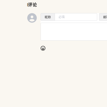
评论
昵称
邮