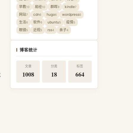
早教
易经
群晖
kindle
10
10
9
7
网站
cdn
hugo
wordpress
7
6
6
6
生活
软件
ubuntu
疫情
6
6
5
5
眼镜
近视
rss
亲子
5
5
4
4
博客统计
文章
分类
标签
1008
18
664
就
，