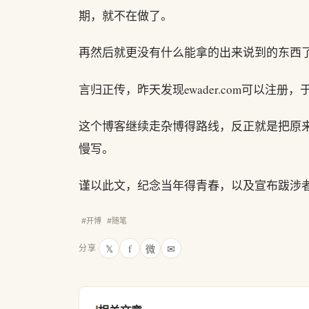
期，就不在做了。
再然后就更没有什么能拿的出来说到的东西
言归正传，昨天发现ewader.com可以注
这个博客继续走杂博得路线，反正就是把原
慢写。
谨以此文，纪念当年得青春，以及宣布跋涉
#开博
#随笔
𝕏
f
微
✉
分享